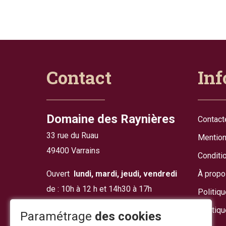
Contact
Inf
Domaine des Raynières
Contact
33 rue du Ruau
Mention
49400 Varrains
Conditi
Ouvert
lundi, mardi, jeudi, vendredi
À propo
de : 10h à 12 h et 14h30 à 17h
Politiq
Politiqu
Mercredi et Samedi
:
Paramétrage
des cookies