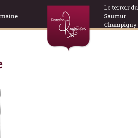
Le terroir du
omaine
Saumur
Champigny
e