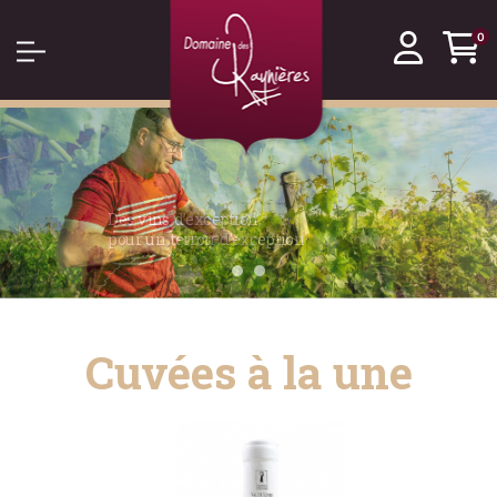
0
Basculer
la
navigation
Des vins d’exception,
pour un terroir d’exception
Cuvées à la une​